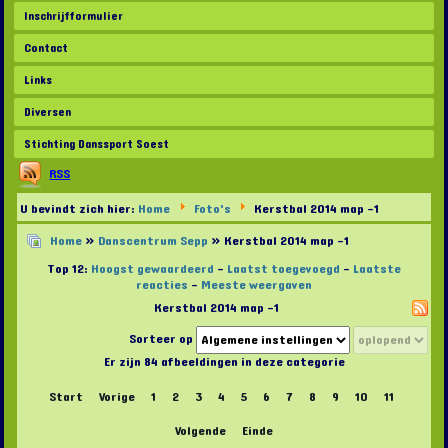
Inschrijfformulier
Contact
Links
Diversen
Stichting Danssport Soest
RSS
U bevindt zich hier:
Home
Foto's
Kerstbal 2014 map -1
Home
»
Danscentrum Sepp
» Kerstbal 2014 map -1
Top 12:
Hoogst gewaardeerd
-
Laatst toegevoegd
-
Laatste
reacties
-
Meeste weergaven
Kerstbal 2014 map -1
Sorteer op
Er zijn 84 afbeeldingen in deze categorie
Start
Vorige
1
2
3
4
5
6
7
8
9
10
11
Volgende
Einde