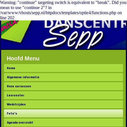
Warning: "continue" targeting switch is equivalent to "break". Did you
mean to use "continue 2"? in
/var/www/vhosts/sepp.nl/httpdocs/templates/optie4/functions.php on
line 202
Hoofd Menu
Home
Algemene informatie
Onze cursussen
Lesrooster
Wedstrijden
Foto's
Agenda overzicht