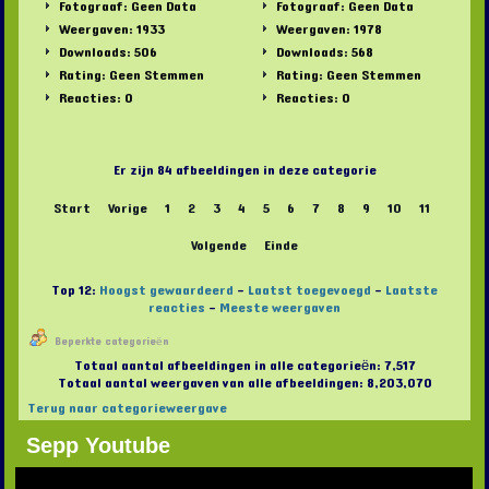
Fotograaf: Geen Data
Fotograaf: Geen Data
Weergaven: 1933
Weergaven: 1978
Downloads: 506
Downloads: 568
Rating: Geen Stemmen
Rating: Geen Stemmen
Reacties: 0
Reacties: 0
Er zijn 84 afbeeldingen in deze categorie
Start
Vorige
1
2
3
4
5
6
7
8
9
10
11
Volgende
Einde
Top 12:
Hoogst gewaardeerd
-
Laatst toegevoegd
-
Laatste
reacties
-
Meeste weergaven
Beperkte categorieën
Totaal aantal afbeeldingen in alle categorieën: 7,517
Totaal aantal weergaven van alle afbeeldingen: 8,203,070
Terug naar categorieweergave
Sepp Youtube