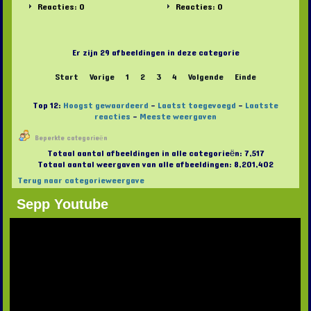
Reacties: 0
Reacties: 0
Er zijn 29 afbeeldingen in deze categorie
Start
Vorige
1
2
3
4
Volgende
Einde
Top 12:
Hoogst gewaardeerd
-
Laatst toegevoegd
-
Laatste
reacties
-
Meeste weergaven
Beperkte categorieën
Totaal aantal afbeeldingen in alle categorieën: 7,517
Totaal aantal weergaven van alle afbeeldingen: 8,201,402
Terug naar categorieweergave
Sepp Youtube