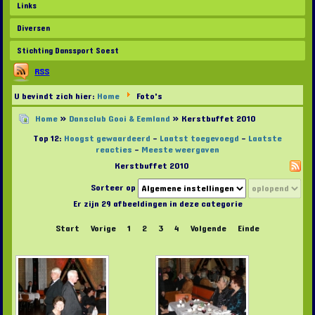
Links
Diversen
Stichting Danssport Soest
RSS
U bevindt zich hier:
Home
Foto's
Home
»
Dansclub Gooi & Eemland
» Kerstbuffet 2010
Top 12:
Hoogst gewaardeerd
-
Laatst toegevoegd
-
Laatste
reacties
-
Meeste weergaven
Kerstbuffet 2010
Sorteer op
Er zijn 29 afbeeldingen in deze categorie
Start
Vorige
1
2
3
4
Volgende
Einde