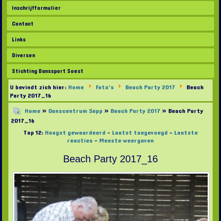
Inschrijfformulier
Contact
Links
Diversen
Stichting Danssport Soest
U bevindt zich hier:
Home
Foto's
Beach Party 2017
Beach
Party 2017_16
Home
»
Danscentrum Sepp
»
Beach Party 2017
» Beach Party
2017_16
Top 12:
Hoogst gewaardeerd
-
Laatst toegevoegd
-
Laatste
reacties
-
Meeste weergaven
Beach Party 2017_16