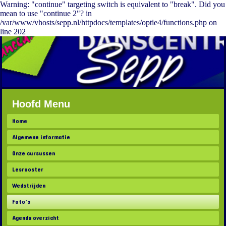
Warning: "continue" targeting switch is equivalent to "break". Did you
mean to use "continue 2"? in
/var/www/vhosts/sepp.nl/httpdocs/templates/optie4/functions.php on
line 202
Hoofd Menu
Home
Algemene informatie
Onze cursussen
Lesrooster
Wedstrijden
Foto's
Agenda overzicht