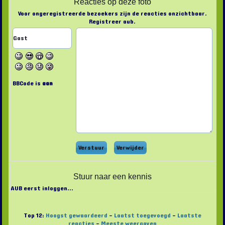
Reacties op deze foto
Voor ongeregistreerde bezoekers zijn de reacties onzichtbaar.
Registreer aub.
BBCode is
aan
Stuur naar een kennis
AUB eerst inloggen...
Top 12:
Hoogst gewaardeerd
-
Laatst toegevoegd
-
Laatste
reacties
-
Meeste weergaven