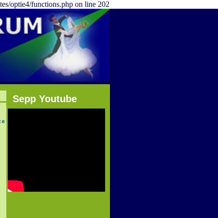
tes/optie4/functions.php on line 202
Sepp Youtube
te