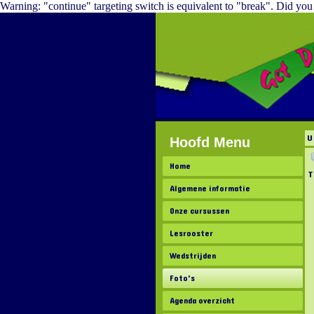
Warning: "continue" targeting switch is equivalent to "break". Did yo
U
Hoofd Menu
Home
T
Algemene informatie
Onze cursussen
Lesrooster
Wedstrijden
Foto's
Agenda overzicht