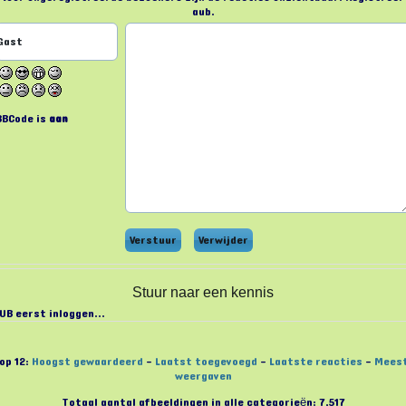
aub.
BBCode is
aan
Stuur naar een kennis
UB eerst inloggen...
op 12:
Hoogst gewaardeerd
-
Laatst toegevoegd
-
Laatste reacties
-
Mees
weergaven
Totaal aantal afbeeldingen in alle categorieën: 7,517