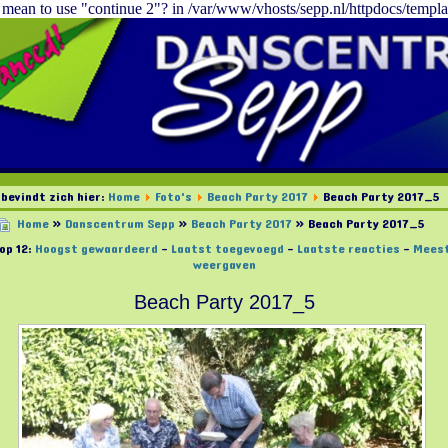
u mean to use "continue 2"? in /var/www/vhosts/sepp.nl/httpdocs/templa
 bevindt zich hier:
Home
Foto's
Beach Party 2017
Beach Party 2017_5
Home
»
Danscentrum Sepp
»
Beach Party 2017
» Beach Party 2017_5
op 12:
Hoogst gewaardeerd
-
Laatst toegevoegd
-
Laatste reacties
-
Mees
weergaven
Beach Party 2017_5