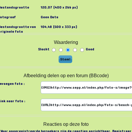
Bestandsgrootte
120,07 (400 x 266 px)
Fotograaf
Geen Data
Bestandsgrootte van
104,48 (500 x 333 px)
originele foto
Waardering
Slecht
Goed
Afbeelding delen op een forum (BBcode)
Invoegen foto :
Link naar foto :
Reacties op deze foto
Voor ongeregistreerde bezoekers zijn de reacties onzichtbaar. Registreer