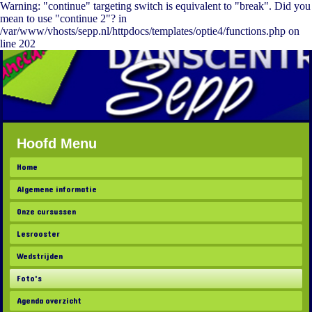
Warning: "continue" targeting switch is equivalent to "break". Did you
mean to use "continue 2"? in
/var/www/vhosts/sepp.nl/httpdocs/templates/optie4/functions.php on
line 202
Hoofd Menu
Home
Algemene informatie
Onze cursussen
Lesrooster
Wedstrijden
Foto's
Agenda overzicht