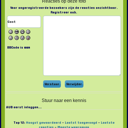
Reacties op deze foto
Voor ongeregistreerde bezoekers zijn de reacties onzichtbaar.
Registreer aub.
BBCode is
aan
Stuur naar een kennis
AUB eerst inloggen...
Top 12:
Hoogst gewaardeerd
-
Laatst toegevoegd
-
Laatste
reacties
-
Meeste weergaven