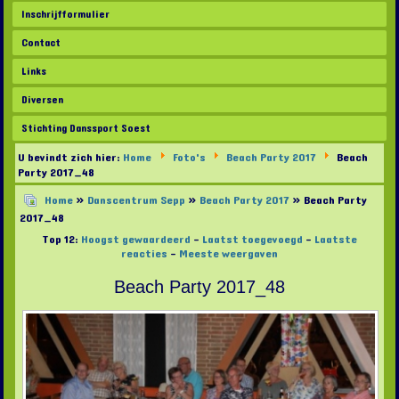
Inschrijfformulier
Contact
Links
Diversen
Stichting Danssport Soest
U bevindt zich hier:
Home
Foto's
Beach Party 2017
Beach
Party 2017_48
Home
»
Danscentrum Sepp
»
Beach Party 2017
» Beach Party
2017_48
Top 12:
Hoogst gewaardeerd
-
Laatst toegevoegd
-
Laatste
reacties
-
Meeste weergaven
Beach Party 2017_48