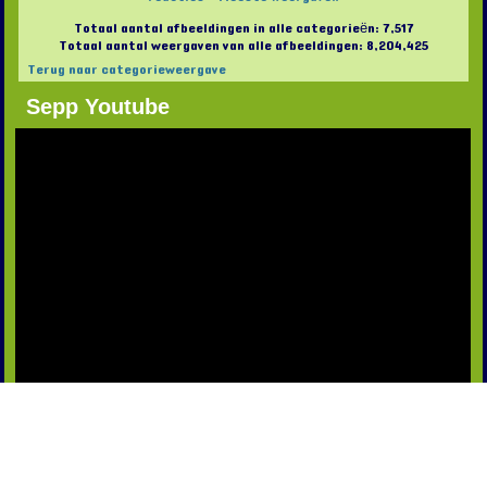
Totaal aantal afbeeldingen in alle categorieën: 7,517
Totaal aantal weergaven van alle afbeeldingen: 8,204,425
Terug naar categorieweergave
Sepp Youtube