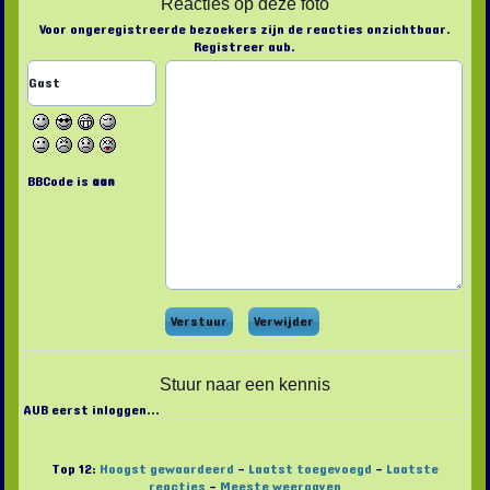
Reacties op deze foto
Voor ongeregistreerde bezoekers zijn de reacties onzichtbaar.
Registreer aub.
BBCode is
aan
Stuur naar een kennis
AUB eerst inloggen...
Top 12:
Hoogst gewaardeerd
-
Laatst toegevoegd
-
Laatste
reacties
-
Meeste weergaven