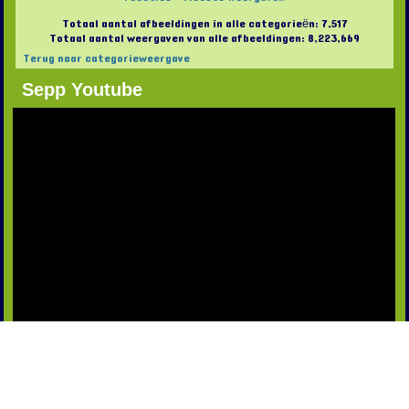
Totaal aantal afbeeldingen in alle categorieën: 7,517
Totaal aantal weergaven van alle afbeeldingen: 8,223,669
Terug naar categorieweergave
Sepp Youtube