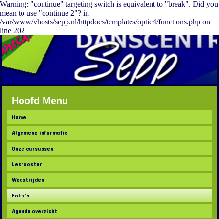
Warning: "continue" targeting switch is equivalent to "break". Did you
mean to use "continue 2"? in
/var/www/vhosts/sepp.nl/httpdocs/templates/optie4/functions.php on
line 202
Hoofd Menu
Home
Algemene informatie
Onze cursussen
Lesrooster
Wedstrijden
Foto's
Agenda overzicht