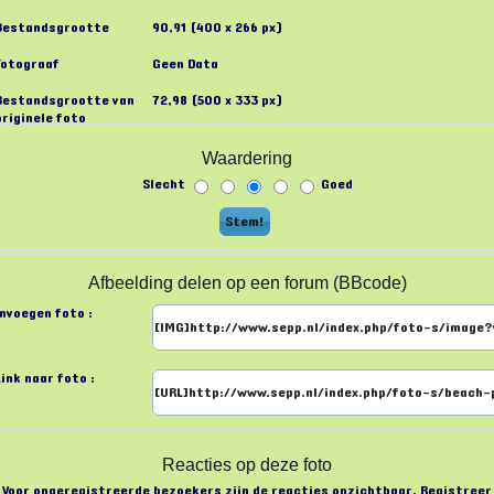
Bestandsgrootte
90,91 (400 x 266 px)
Fotograaf
Geen Data
Bestandsgrootte van
72,98 (500 x 333 px)
originele foto
Waardering
Slecht
Goed
Afbeelding delen op een forum (BBcode)
Invoegen foto :
Link naar foto :
Reacties op deze foto
Voor ongeregistreerde bezoekers zijn de reacties onzichtbaar. Registreer