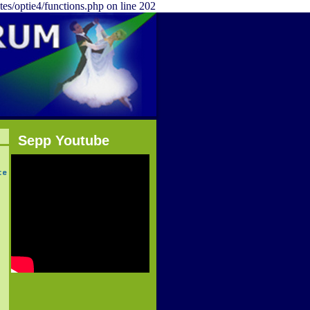
tes/optie4/functions.php on line 202
Sepp Youtube
te