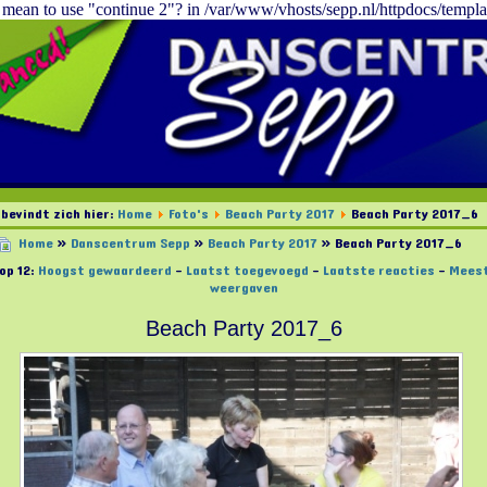
u mean to use "continue 2"? in /var/www/vhosts/sepp.nl/httpdocs/templa
 bevindt zich hier:
Home
Foto's
Beach Party 2017
Beach Party 2017_6
Home
»
Danscentrum Sepp
»
Beach Party 2017
» Beach Party 2017_6
op 12:
Hoogst gewaardeerd
-
Laatst toegevoegd
-
Laatste reacties
-
Mees
weergaven
Beach Party 2017_6