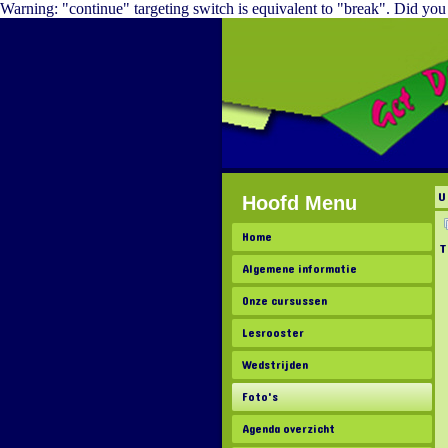
Warning: "continue" targeting switch is equivalent to "break". Did yo
U
Hoofd Menu
Home
T
Algemene informatie
Onze cursussen
Lesrooster
Wedstrijden
Foto's
Agenda overzicht