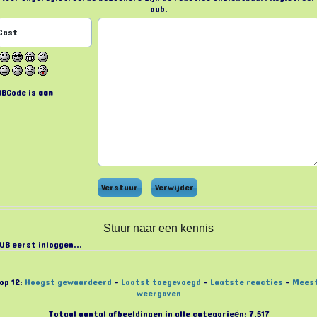
aub.
BBCode is
aan
Stuur naar een kennis
UB eerst inloggen...
op 12:
Hoogst gewaardeerd
-
Laatst toegevoegd
-
Laatste reacties
-
Mees
weergaven
Totaal aantal afbeeldingen in alle categorieën: 7,517