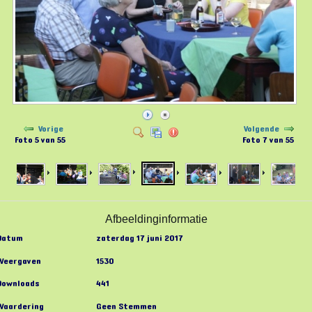
Vorige
Volgende
Foto 5 van 55
Foto 7 van 55
Afbeeldinginformatie
Datum
zaterdag 17 juni 2017
Weergaven
1530
Downloads
441
Waardering
Geen Stemmen