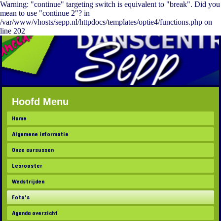
Warning: "continue" targeting switch is equivalent to "break". Did you
mean to use "continue 2"? in
/var/www/vhosts/sepp.nl/httpdocs/templates/optie4/functions.php on
line 202
Hoofd Menu
Home
Algemene informatie
Onze cursussen
Lesrooster
Wedstrijden
Foto's
Agenda overzicht