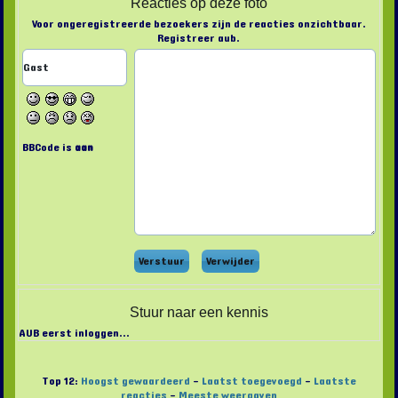
Reacties op deze foto
Voor ongeregistreerde bezoekers zijn de reacties onzichtbaar.
Registreer aub.
BBCode is
aan
Stuur naar een kennis
AUB eerst inloggen...
Top 12:
Hoogst gewaardeerd
-
Laatst toegevoegd
-
Laatste
reacties
-
Meeste weergaven