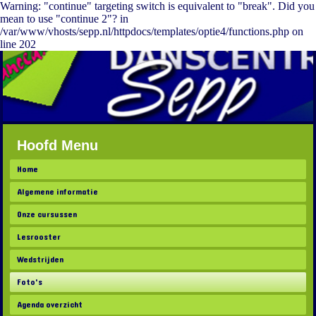
Warning: "continue" targeting switch is equivalent to "break". Did you
mean to use "continue 2"? in
/var/www/vhosts/sepp.nl/httpdocs/templates/optie4/functions.php on
line 202
Hoofd Menu
Home
Algemene informatie
Onze cursussen
Lesrooster
Wedstrijden
Foto's
Agenda overzicht