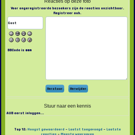
Reacties op deze foto
Voor ongeregistreerde bezoekers zijn de reacties onzichtbaar.
Registreer aub.
BBCode is
aan
Stuur naar een kennis
AUB eerst inloggen...
Top 12:
Hoogst gewaardeerd
-
Laatst toegevoegd
-
Laatste
reacties
-
Meeste weergaven