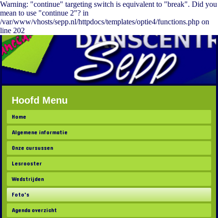
Warning: "continue" targeting switch is equivalent to "break". Did you
mean to use "continue 2"? in
/var/www/vhosts/sepp.nl/httpdocs/templates/optie4/functions.php on
line 202
Hoofd Menu
Home
Algemene informatie
Onze cursussen
Lesrooster
Wedstrijden
Foto's
Agenda overzicht