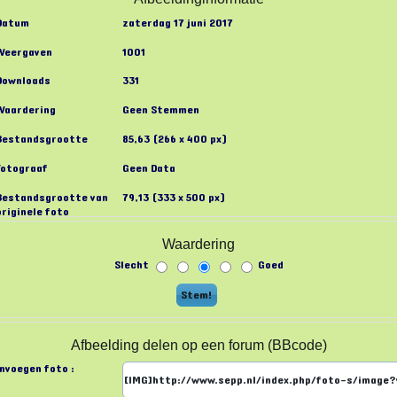
Datum
zaterdag 17 juni 2017
Weergaven
1001
Downloads
331
Waardering
Geen Stemmen
Bestandsgrootte
85,63 (266 x 400 px)
Fotograaf
Geen Data
Bestandsgrootte van
79,13 (333 x 500 px)
originele foto
Waardering
Slecht
Goed
Afbeelding delen op een forum (BBcode)
Invoegen foto :