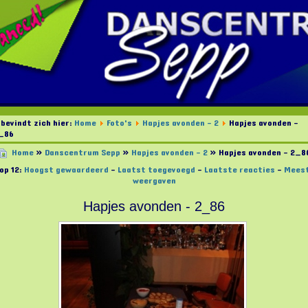
 bevindt zich hier:
Home
Foto's
Hapjes avonden - 2
Hapjes avonden -
_86
Home
»
Danscentrum Sepp
»
Hapjes avonden - 2
» Hapjes avonden - 2_8
op 12:
Hoogst gewaardeerd
-
Laatst toegevoegd
-
Laatste reacties
-
Mees
weergaven
Hapjes avonden - 2_86