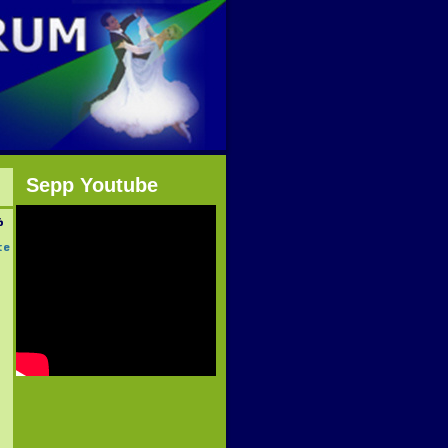
Sepp Youtube
6
te