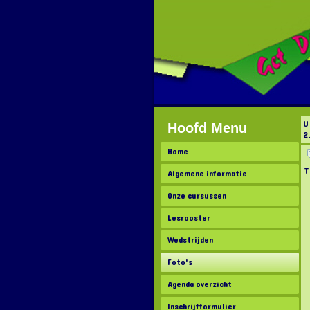
U
Hoofd Menu
2
Home
T
Algemene informatie
Onze cursussen
Lesrooster
Wedstrijden
Foto's
Agenda overzicht
Inschrijfformulier