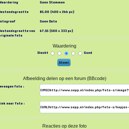
Waardering
Geen Stemmen
Bestandsgrootte
85,00 (400 x 266 px)
Fotograaf
Geen Data
Bestandsgrootte van
67,55 (500 x 333 px)
originele foto
Waardering
Slecht
Goed
Afbeelding delen op een forum (BBcode)
Invoegen foto :
Link naar foto :
Reacties op deze foto