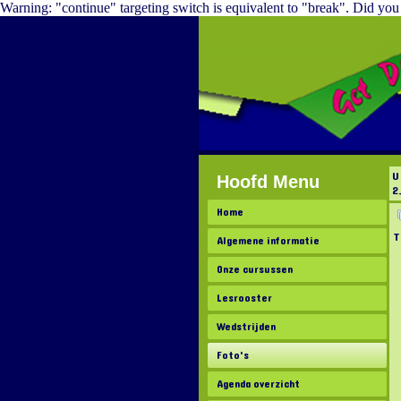
Warning: "continue" targeting switch is equivalent to "break". Did yo
U
Hoofd Menu
2
Home
T
Algemene informatie
Onze cursussen
Lesrooster
Wedstrijden
Foto's
Agenda overzicht