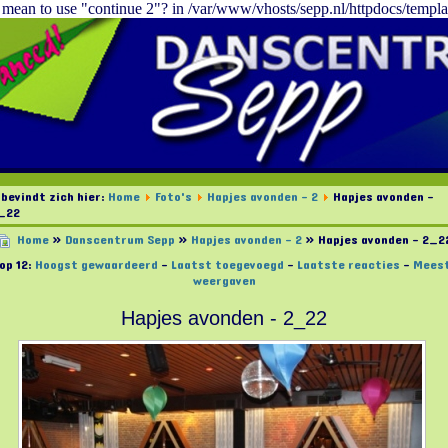
u mean to use "continue 2"? in /var/www/vhosts/sepp.nl/httpdocs/templa
 bevindt zich hier:
Home
Foto's
Hapjes avonden - 2
Hapjes avonden -
_22
Home
»
Danscentrum Sepp
»
Hapjes avonden - 2
» Hapjes avonden - 2_2
op 12:
Hoogst gewaardeerd
-
Laatst toegevoegd
-
Laatste reacties
-
Mees
weergaven
Hapjes avonden - 2_22