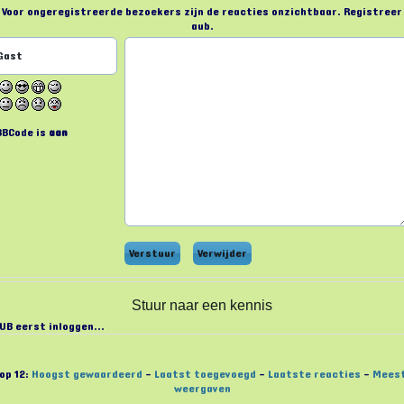
Voor ongeregistreerde bezoekers zijn de reacties onzichtbaar. Registreer
aub.
BBCode is
aan
Stuur naar een kennis
UB eerst inloggen...
op 12:
Hoogst gewaardeerd
-
Laatst toegevoegd
-
Laatste reacties
-
Mees
weergaven