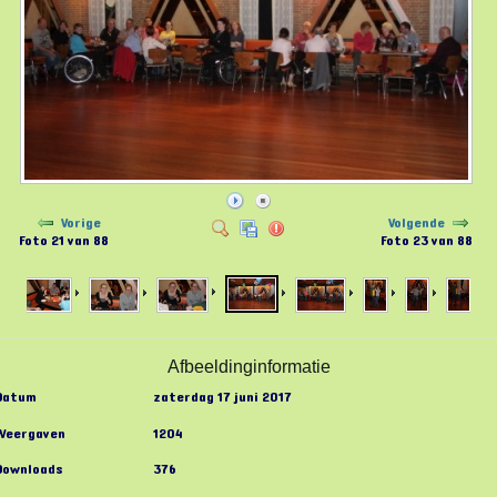
Vorige
Volgende
Foto 21 van 88
Foto 23 van 88
Afbeeldinginformatie
Datum
zaterdag 17 juni 2017
Weergaven
1204
Downloads
376