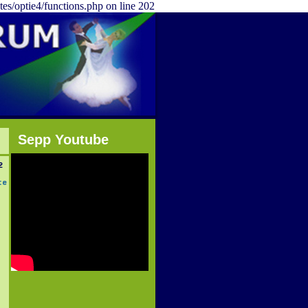
tes/optie4/functions.php on line 202
Sepp Youtube
2
te