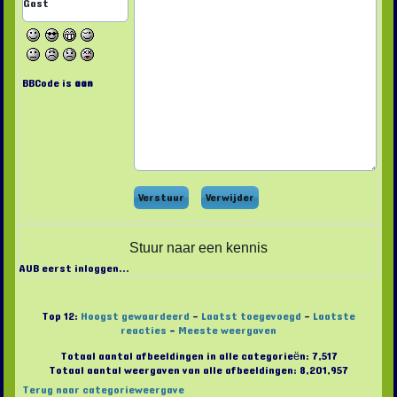
BBCode is
aan
Stuur naar een kennis
AUB eerst inloggen...
Top 12:
Hoogst gewaardeerd
-
Laatst toegevoegd
-
Laatste
reacties
-
Meeste weergaven
Totaal aantal afbeeldingen in alle categorieën: 7,517
Totaal aantal weergaven van alle afbeeldingen: 8,201,957
Terug naar categorieweergave