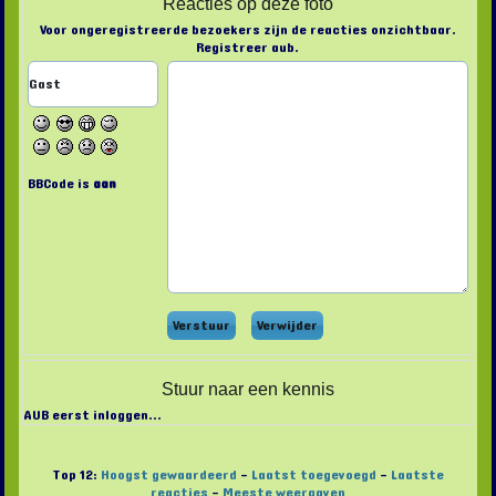
Reacties op deze foto
Voor ongeregistreerde bezoekers zijn de reacties onzichtbaar.
Registreer aub.
BBCode is
aan
Stuur naar een kennis
AUB eerst inloggen...
Top 12:
Hoogst gewaardeerd
-
Laatst toegevoegd
-
Laatste
reacties
-
Meeste weergaven