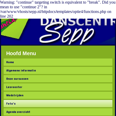
Warning: "continue" targeting switch is equivalent to "break". Did you
mean to use "continue 2"? in
/var/www/vhosts/sepp.nl/httpdocs/templates/optie4/functions.php on
line 202
Hoofd Menu
Home
Algemene informatie
Onze cursussen
Lesrooster
Wedstrijden
Foto's
Agenda overzicht