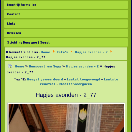
Inschrijfformulier
Contact
Links
Diversen
Stichting Danssport Soest
U bevindt zich hier:
Home
Foto's
Hapjes avonden - 2
Hapjes avonden - 2_77
Home
»
Danscentrum Sepp
»
Hapjes avonden - 2
» Hapjes
avonden - 2_77
Top 12:
Hoogst gewaardeerd
-
Laatst toegevoegd
-
Laatste
reacties
-
Meeste weergaven
Hapjes avonden - 2_77