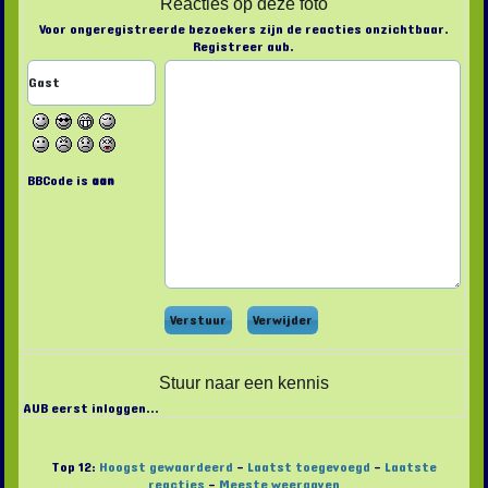
Reacties op deze foto
Voor ongeregistreerde bezoekers zijn de reacties onzichtbaar.
Registreer aub.
BBCode is
aan
Stuur naar een kennis
AUB eerst inloggen...
Top 12:
Hoogst gewaardeerd
-
Laatst toegevoegd
-
Laatste
reacties
-
Meeste weergaven