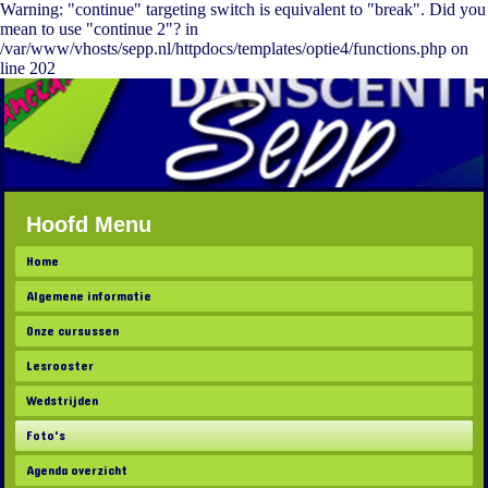
Warning: "continue" targeting switch is equivalent to "break". Did you
mean to use "continue 2"? in
/var/www/vhosts/sepp.nl/httpdocs/templates/optie4/functions.php on
line 202
Hoofd Menu
Home
Algemene informatie
Onze cursussen
Lesrooster
Wedstrijden
Foto's
Agenda overzicht