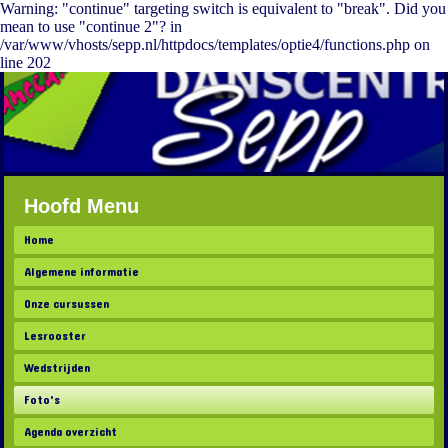
Warning: "continue" targeting switch is equivalent to "break". Did you
mean to use "continue 2"? in
/var/www/vhosts/sepp.nl/httpdocs/templates/optie4/functions.php on
line 202
Hoofd Menu
Home
Algemene informatie
Onze cursussen
Lesrooster
Wedstrijden
Foto's
Agenda overzicht