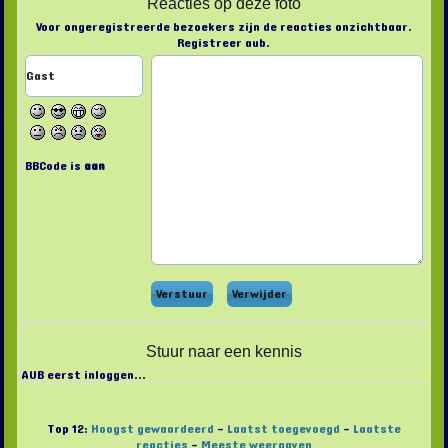
Reacties op deze foto
Voor ongeregistreerde bezoekers zijn de reacties onzichtbaar.
Registreer aub.
BBCode is
aan
Stuur naar een kennis
AUB eerst inloggen...
Top 12:
Hoogst gewaardeerd
-
Laatst toegevoegd
-
Laatste
reacties
-
Meeste weergaven